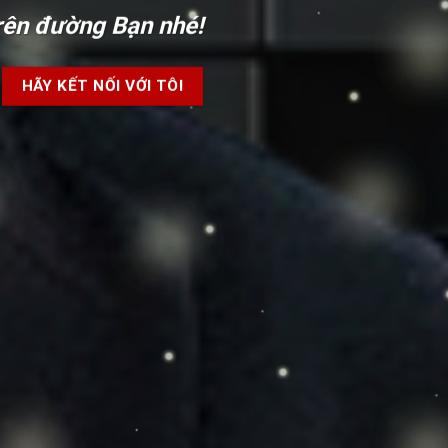
rên đường Bạn nhé!
HÃY KẾT NỐI VỚI TÔI