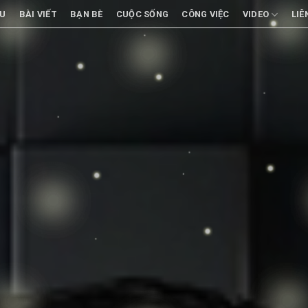
ỆU
BÀI VIẾT
BẠN BÈ
CUỘC SỐNG
CÔNG VIỆC
VIDEO
LIÊ