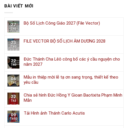
BÀI VIẾT MỚI
Bộ Số Lịch Công Giáo 2027 (File Vector)
27
Th5
FILE VECTOR BỘ SỐ LỊCH ÂM DƯƠNG 2028
23
Th5
Đức Thánh Cha Lêô công bố các ý cầu nguyện cho
22
năm 2027
Th5
Mẫu in thiệp mời lễ tạ ơn sang trọng, thiết kế theo
06
yêu cầu
Th5
Chia sẻ hình Đức Hồng Y Gioan Baotixita Phạm Minh
22
Mẫn
Th3
Tải Hình ảnh Thánh Carlo Acutis
09
Th10