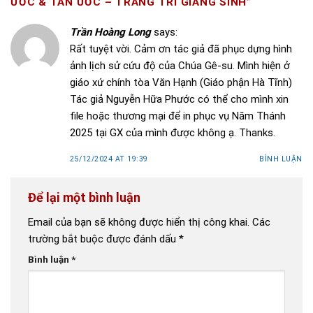
ƯỚC & TÂN ƯỚC – TRANG TRÍ GIÁNG SINH
”
Trần Hoàng Long
says:
Rất tuyệt vời. Cảm ơn tác giả đã phục dựng hình
ảnh lịch sử cứu độ của Chúa Gê-su. Mình hiện ở
giáo xứ chính tòa Văn Hạnh (Giáo phận Hà Tĩnh)
Tác giả Nguyễn Hữa Phước có thể cho mình xin
file hoặc thương mại để in phục vụ Năm Thánh
2025 tại GX của mình được không ạ. Thanks.
25/12/2024 AT 19:39
BÌNH LUẬN
Để lại một bình luận
Email của bạn sẽ không được hiển thị công khai.
Các
trường bắt buộc được đánh dấu
*
Bình luận
*