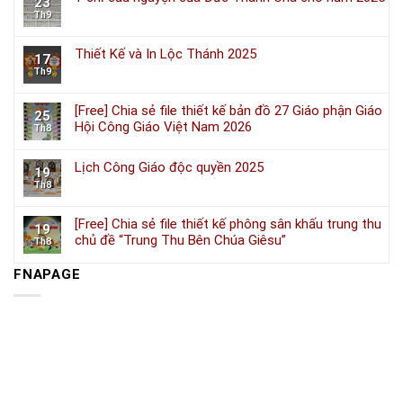
23
Th9
Thiết Kế và In Lộc Thánh 2025
17
Th9
[Free] Chia sẻ file thiết kế bản đồ 27 Giáo phận Giáo
25
Hội Công Giáo Việt Nam 2026
Th8
Lịch Công Giáo độc quyền 2025
19
Th8
[Free] Chia sẻ file thiết kế phông sân khấu trung thu
19
chủ đề “Trung Thu Bên Chúa Giêsu”
Th8
FNAPAGE