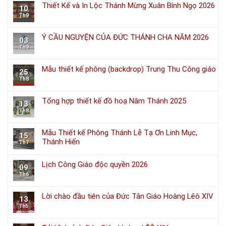
Thiết Kế và In Lộc Thánh Mừng Xuân Bính Ngọ 2026
10
Th9
Ý CẦU NGUYỆN CỦA ĐỨC THÁNH CHA NĂM 2026
03
Th9
Mẫu thiết kế phông (backdrop) Trung Thu Công giáo
25
Th8
Tổng hợp thiết kế đồ hoạ Năm Thánh 2025
13
Th8
Mẫu Thiết kế Phông Thánh Lễ Tạ Ơn Linh Mục,
15
Thánh Hiến
Th7
Lịch Công Giáo độc quyền 2026
09
Th6
Lời chào đầu tiên của Đức Tân Giáo Hoàng Lêô XIV
13
Th5