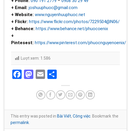
+ Phone:
090 191 2779
–
0908 30 29 49
+ Email:
joshuuphuoc@gmail.com
+ Website:
www.nguyenhuuphuoc.net
+ Flickr:
https://www.flickr.com/photos/7229504@N06/
+ Behance:
https://www.behance.net/phuocoenix
+
Pintesest:
https://www.pinterest.com/phuocnguyenoenix/
Lượt xem:
1.586
Facebook
Mastodon
Email
Share
This entry was posted in
Bài Viết
,
Công việc
. Bookmark the
permalink
.