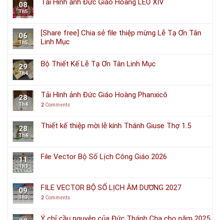
Tải Hình ảnh Đức Giáo Hoàng LÊÔ XIV
08
Th5
[Share free] Chia sẻ file thiệp mừng Lễ Tạ Ơn Tân
06
Linh Mục
Th5
Bộ Thiết Kế Lễ Tạ Ơn Tân Linh Mục
29
Th4
Tải Hình ảnh Đức Giáo Hoàng Phanxicô
28
Th4
2
Comments
Thiết kế thiệp mời lễ kính Thánh Giuse Thợ 1.5
28
Th4
File Vector Bộ Số Lịch Công Giáo 2026
11
Th3
FILE VECTOR BỘ SỐ LỊCH ÂM DƯƠNG 2027
09
Th3
2
Comments
Ý chỉ cầu nguyện của Đức Thánh Cha cho năm 2025