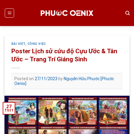
Skip
to
content
BÀI VIẾT
,
CÔNG VIỆC
Poster Lịch sử cứu độ Cựu Ước & Tân
Ước – Trang Trí Giáng Sinh
Posted on
27/11/2023
by
Nguyễn Hữu Phước [Phước
Oenix]
27
Th11