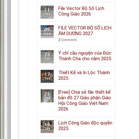
File Vector Bộ Số Lịch
11
Công Giáo 2026
Th3
FILE VECTOR BỘ SỐ LỊCH
09
ÂM DƯƠNG 2027
Th3
2
Comments
Ý chỉ cầu nguyện của Đức
23
Thánh Cha cho năm 2025
Th9
Thiết Kế và In Lộc Thánh
17
2025
Th9
[Free] Chia sẻ file thiết kế
25
bản đồ 27 Giáo phận Giáo
Th8
Hội Công Giáo Việt Nam
2026
Lịch Công Giáo độc quyền
19
2025
Th8