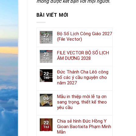
mong được kết bạn với mọi người.
BÀI VIẾT MỚI
Bộ Số Lịch Công Giáo 2027
27
(File Vector)
Th5
FILE VECTOR BỘ SỐ LỊCH
23
ÂM DƯƠNG 2028
Th5
Đức Thánh Cha Lêô công
22
bố các ý cầu nguyện cho
Th5
năm 2027
Mẫu in thiệp mời lễ tạ ơn
06
sang trọng, thiết kế theo
Th5
yêu cầu
Chia sẻ hình Đức Hồng Y
22
Gioan Baotixita Phạm Minh
Th3
Mẫn