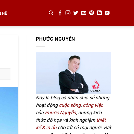
N HỆ
PHƯỚC NGUYỄN
Đây là blog cá nhân chia sẻ những
hoạt động
cuộc sống
,
công việc
của
Phước Nguyễn
; những kiến
thức đồ họa và kinh nghiệm
thiết
kế & in ấn
cho tất cả mọi người. Rất