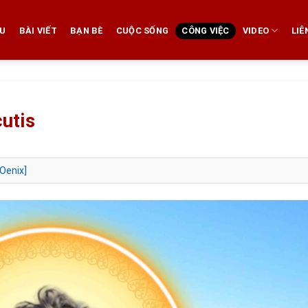
ỆU
BÀI VIẾT
BẠN BÈ
CUỘC SỐNG
CÔNG VIỆC
VIDEO
LIÊ
utis
Oenix]