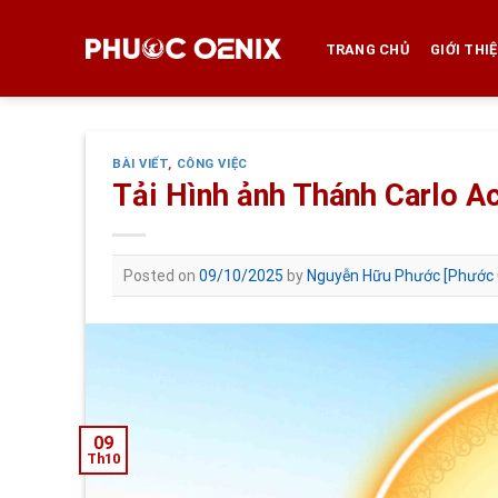
Skip
to
TRANG CHỦ
GIỚI THI
content
BÀI VIẾT
,
CÔNG VIỆC
Tải Hình ảnh Thánh Carlo Ac
Posted on
09/10/2025
by
Nguyễn Hữu Phước [Phước 
09
Th10