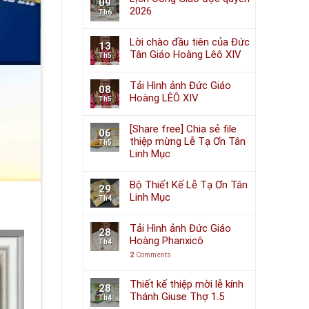
09
2026
Th6
Lời chào đầu tiên của Đức
13
Tân Giáo Hoàng Lêô XIV
Th5
Tải Hình ảnh Đức Giáo
08
Hoàng LÊÔ XIV
Th5
[Share free] Chia sẻ file
06
thiệp mừng Lễ Tạ Ơn Tân
Th5
Linh Mục
Bộ Thiết Kế Lễ Tạ Ơn Tân
29
Linh Mục
Th4
Tải Hình ảnh Đức Giáo
28
Hoàng Phanxicô
Th4
2
Comments
Thiết kế thiệp mời lễ kính
28
Thánh Giuse Thợ 1.5
Th4