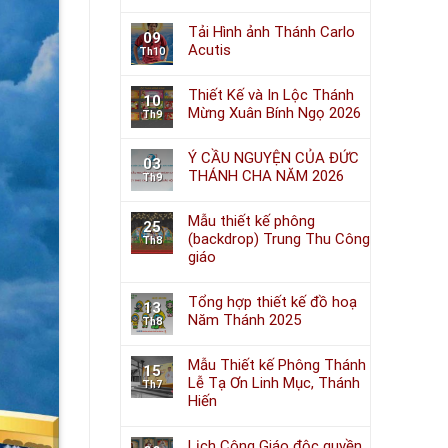
Tải Hình ảnh Thánh Carlo
09
Acutis
Th10
Thiết Kế và In Lộc Thánh
10
Mừng Xuân Bính Ngọ 2026
Th9
Ý CẦU NGUYỆN CỦA ĐỨC
03
THÁNH CHA NĂM 2026
Th9
Mẫu thiết kế phông
25
(backdrop) Trung Thu Công
Th8
giáo
Tổng hợp thiết kế đồ hoạ
13
Năm Thánh 2025
Th8
Mẫu Thiết kế Phông Thánh
15
Lễ Tạ Ơn Linh Mục, Thánh
Th7
Hiến
Lịch Công Giáo độc quyền