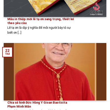
Mẫu in thiệp mời lễ tạ ơn sang trọng, thiết kế
theo yêu cầu
Lễ tạ ơn là dịp ý nghĩa để mỗi người bày tỏ sự
biết ơn [...]
22
Th3
Chia sẻ hình Đức Hồng Y Gioan Baotixita
Phạm Minh Mẫn