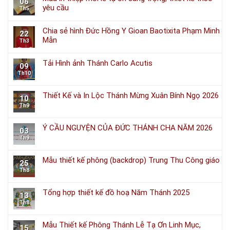
06
yêu cầu
Th5
Chia sẻ hình Đức Hồng Y Gioan Baotixita Phạm Minh
22
Mẫn
Th3
Tải Hình ảnh Thánh Carlo Acutis
09
Th10
Thiết Kế và In Lộc Thánh Mừng Xuân Bính Ngọ 2026
10
Th9
Ý CẦU NGUYỆN CỦA ĐỨC THÁNH CHA NĂM 2026
03
Th9
Mẫu thiết kế phông (backdrop) Trung Thu Công giáo
25
Th8
Tổng hợp thiết kế đồ hoạ Năm Thánh 2025
13
Th8
Mẫu Thiết kế Phông Thánh Lễ Tạ Ơn Linh Mục,
15