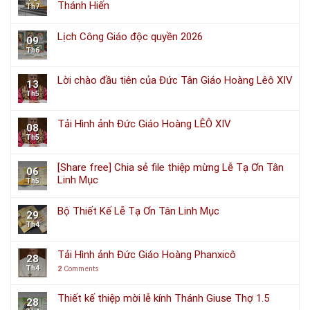
Thánh Hiến
Th7
Lịch Công Giáo độc quyền 2026
09
Th6
Lời chào đầu tiên của Đức Tân Giáo Hoàng Lêô XIV
13
Th5
Tải Hình ảnh Đức Giáo Hoàng LÊÔ XIV
08
Th5
[Share free] Chia sẻ file thiệp mừng Lễ Tạ Ơn Tân
06
Linh Mục
Th5
Bộ Thiết Kế Lễ Tạ Ơn Tân Linh Mục
29
Th4
Tải Hình ảnh Đức Giáo Hoàng Phanxicô
28
Th4
2
Comments
Thiết kế thiệp mời lễ kính Thánh Giuse Thợ 1.5
28