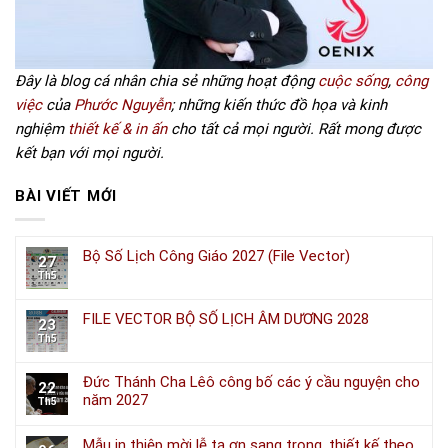
Đây là blog cá nhân chia sẻ những hoạt động
cuộc sống
,
công
việc
của
Phước Nguyễn
; những kiến thức đồ họa và kinh
nghiệm
thiết kế & in ấn
cho tất cả mọi người. Rất mong được
kết bạn với mọi người.
BÀI VIẾT MỚI
Bộ Số Lịch Công Giáo 2027 (File Vector)
27
Th5
FILE VECTOR BỘ SỐ LỊCH ÂM DƯƠNG 2028
23
Th5
Đức Thánh Cha Lêô công bố các ý cầu nguyện cho
22
năm 2027
Th5
Mẫu in thiệp mời lễ tạ ơn sang trọng, thiết kế theo