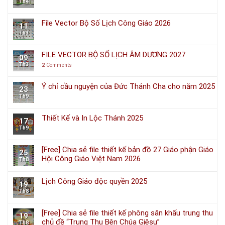
Th4
File Vector Bộ Số Lịch Công Giáo 2026
11
Th3
FILE VECTOR BỘ SỐ LỊCH ÂM DƯƠNG 2027
09
Th3
2
Comments
Ý chỉ cầu nguyện của Đức Thánh Cha cho năm 2025
23
Th9
Thiết Kế và In Lộc Thánh 2025
17
Th9
[Free] Chia sẻ file thiết kế bản đồ 27 Giáo phận Giáo
25
Hội Công Giáo Việt Nam 2026
Th8
Lịch Công Giáo độc quyền 2025
19
Th8
[Free] Chia sẻ file thiết kế phông sân khấu trung thu
19
chủ đề “Trung Thu Bên Chúa Giêsu”
Th8