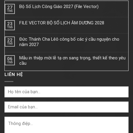
Bộ Số Lịch Công Giáo 2027 (File Vector)
27
Th5
FILE VECTOR BỘ SỐ LỊCH ÂM DƯƠNG 2028
23
Th5
Đức Thánh Cha Lêô công bố các ý cầu nguyện cho
22
Th5
năm 2027
Mẫu in thiệp mời lễ tạ ơn sang trọng, thiết kế theo yêu
06
Th5
cầu
LIÊN HỆ