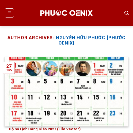
Skip
to
content
AUTHOR ARCHIVES:
NGUYỄN HỮU PHƯỚC [PHƯỚC
OENIX]
27
Th5
Bộ Số Lịch Công Giáo 2027 (File Vector)