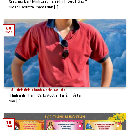
Xin chào Bạn! Mình xin chia sẻ hình Đức Hồng Y
Gioan Baotixita Phạm Minh [...]
09
Th10
Tải Hình ảnh Thánh Carlo Acutis
Hình ảnh Thánh Carlo Acutis. Tải ảnh về tại
đây. [...]
10
Th9